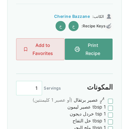
Cherine Bazzane
الكاتب:
Recipe Keys:
خ
خ
Add to
Print
Favorites
Recipe
المكونات
Servings
1
⁄
عصير برتقال
(أو عصير 1 كليمنتين)
2
1
tbsp
عصير ليمون
1
tsp
خردل ديجون
1
tbsp
خل التفاح
1
tbsp
ملح البحر