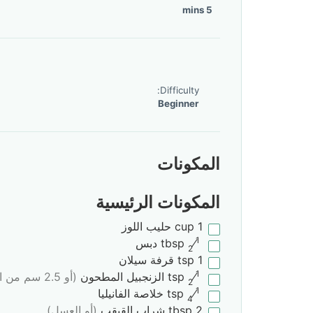
5 mins
Difficulty:
Beginner
المكونات
المكونات الرئيسية
1
cup
حليب اللوز
1
⁄
tbsp
دبس
2
1
tsp
قرفة سيلان
1
⁄
tsp
الزنجبيل المطحون
(أو 2.5 سم من الزنجبيل المقشر الطازج)
2
1
⁄
tsp
خلاصة الفانيليا
4
2
tbsp
شراب القيقب
(أو العسل)