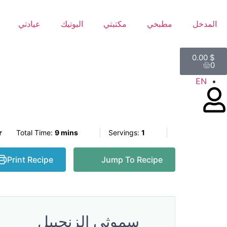
المدخل
مطبخي
مكتبتي
البوتيك
عيادتي
0.00
$
0
EN
r
Total Time:
9 mins
Servings:
1
Print Recipe
Jump To Recipe
سموثي الزنجبيل