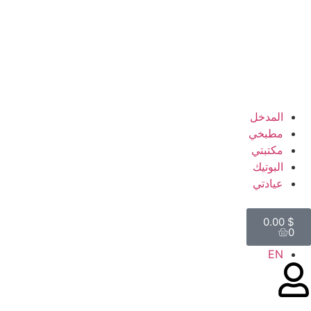
المدخل
مطبخي
مكتبتي
البوتيك
عيادتي
0.00
$
0
EN