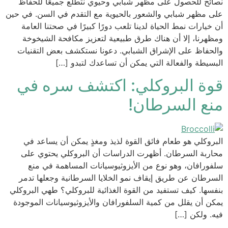
نصائح للحصول على مظهر شبابي وحيوي نتطلع جميعًا للحفاظ
على مظهر شبابي والشعور بالحيوية مع التقدم في السن. في حين
أن خيارات نمط الحياة لدينا تلعب دورًا كبيرًا في صحتنا العامة
ومظهرنا، إلا أن هناك طرق طبيعية لتعزيز مكافحة الشيخوخة
والحفاظ على الإشراق الشبابي. دعونا نستكشف بعض التقنيات
البسيطة والفعالة التي يمكن أن تساعدك لتبدو […]
قوة البروكلي: اكتشف سره في
منع السرطان!
البروكلي هو طعام فائق القوة لذيذ ومغذٍ يمكن أن يساعد في
محاربة السرطان. أظهرت الدراسات أن البروكلي يحتوي على
سلفورافان، وهو نوع من الأيزوثيوسيانات المساهمة في منع
السرطان عن طريق إيقاف نمو الخلايا السرطانية وجعلها تدمر
بنفسها. كيف تستفيد من القوة الغذائية للبروكلي؟ طهي البروكلي
يمكن أن يقلل من كمية السلفورافان والأيزوثيوسيانات الموجودة
فيه. ولكن […]