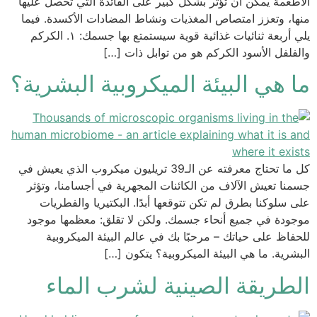
الأطعمة يمكن أن تؤثر بشكل كبير على الفائدة التي تحصل عليها
منها، وتعزز امتصاص المغذيات ونشاط المضادات الأكسدة. فيما
يلي أربعة ثنائيات غذائية قوية سيستمتع بها جسمك: ١. الكركم
والفلفل الأسود الكركم هو من توابل ذات […]
ما هي البيئة الميكروبية البشرية؟
كل ما تحتاج معرفته عن الـ39 تريليون ميكروب الذي يعيش في
جسمنا تعيش الآلاف من الكائنات المجهرية في أجسامنا، وتؤثر
على سلوكنا بطرق لم تكن تتوقعها أبدًا. البكتيريا والفطريات
موجودة في جميع أنحاء جسمك. ولكن لا تقلق: معظمها موجود
للحفاظ على حياتك – مرحبًا بك في عالم البيئة الميكروبية
البشرية. ما هي البيئة الميكروبية؟ يتكون […]
الطريقة الصينية لشرب الماء