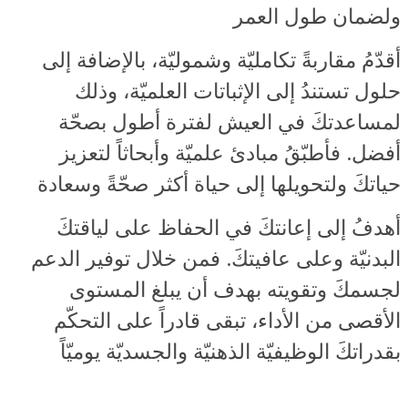
ولضمان طول العمر
أقدّمُ مقاربةً تكامليّة وشموليّة، بالإضافة إلى
حلول تستندُ إلى الإثباتات العلميّة، وذلك
لمساعدتكَ في العيش لفترة أطول بصحّة
أفضل. فأطبّقُ مبادئ علميّة وأبحاثاً لتعزيز
حياتكَ ولتحويلها إلى حياة أكثر صحّةً وسعادة
أهدفُ إلى إعانتكَ في الحفاظ على لياقتكَ
البدنيّة وعلى عافيتكَ. فمن خلال توفير الدعم
لجسمكَ وتقويته بهدف أن يبلغ المستوى
الأقصى من الأداء، تبقى قادراً على التحكّم
بقدراتكَ الوظيفيّة الذهنيّة والجسديّة يوميّاً