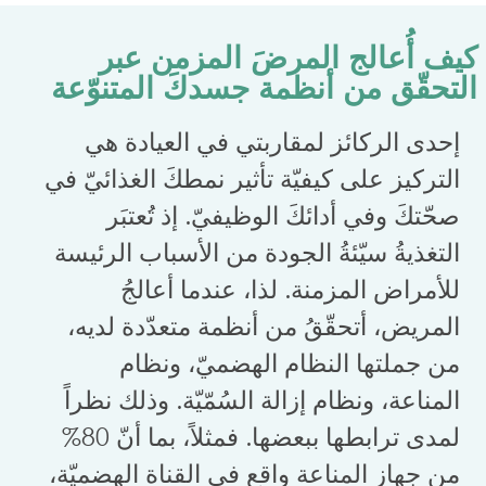
كيف أُعالج المرضَ المزمن عبر
التحقّق من أنظمة جسدكَ المتنوّعة
إحدى الركائز لمقاربتي في العيادة هي
التركيز على كيفيّة تأثير نمطكَ الغذائيّ في
صحّتكَ وفي أدائكَ الوظيفيّ. إذ تُعتبَر
التغذيةُ سيّئةُ الجودة من الأسباب الرئيسة
للأمراض المزمنة. لذا، عندما أعالجُ
المريض، أتحقّقُ من أنظمة متعدّدة لديه،
من جملتها النظام الهضميّ، ونظام
المناعة، ونظام إزالة السُمّيّة. وذلك نظراً
لمدى ترابطها ببعضها. فمثلاً، بما أنّ 80%
من جهاز المناعة واقع في القناة الهضميّة،