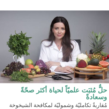
حلٌّ مُثبَت علميّاً لحياة أكثر صحّةً
وسعادةً
مُقاربةٌ تكامليّة وشموليّة لمكافحة الشيخوخة