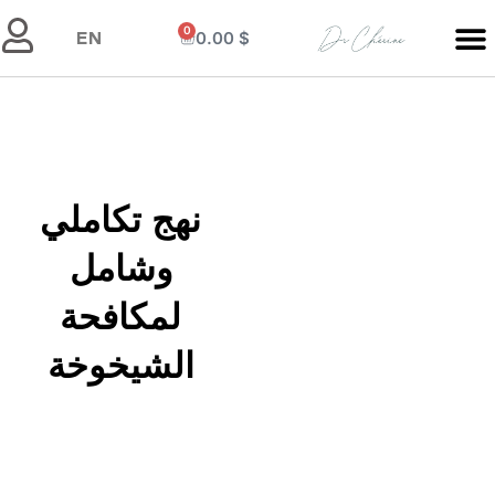
0
0.00
$
EN
نهج تكاملي
وشامل
لمكافحة
الشيخوخة