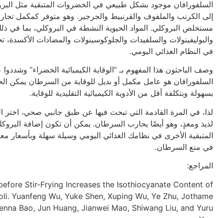
السلفورافان موجود بشكل طبيعي في الخضروات المتبقية مثل البروك
إلى الكرنب والملفوف والقرنبيط والجرجير. وهو متوفر كمكمل تجا
مستخلص البروكلي. المواد الحيوية النشطة في البروكلي، بما في ذلك
والبوليفينولات والسلفيدات والجلوكوسينولات والمضادات الأكسدة، ت
في النظام الغذائي اليومي.
وصف الباحثون هذا المفهوم بـ “الوقاية الكيميائية الخضراء” وشددوا 
السلفورافان هو عامل مكمل أو بديل للوقاية من السرطان يمكن ال
بسهولة وبتكلفة أقل من الأدوية الكيميائية التقليدية للوقاية.
لذا، في المرة القادمة التي تبحث فيها عن طبق جانبي صحي، اختر ال
لذيذ ومغذٍ، وهو أيضًا يحارب السرطان. يمكن أن تكون إضافة البرو
المتبقية الأخرى في نظامك الغذائي اليومي وسيلة سهلة وبأسعار مع
في منع السرطان.
المراجع:
before Stir-Frying Increases the Isothiocyanate Content of
oli. Yuanfeng Wu, Yuke Shen, Xuping Wu, Ye Zhu, Jothame
nna Bao, Jun Huang, Jianwei Mao, Shiwang Liu, and Yuru