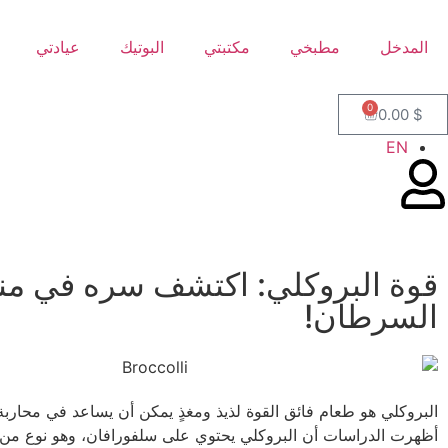
المدخل
مطبخي
مكتبتي
البوتيك
عيادتي
0
0.00
$
EN
قوة البروكلي: اكتشف سره في من
السرطان!
البروكلي هو طعام فائق القوة لذيذ ومغذٍ يمكن أن يساعد في محارب
أظهرت الدراسات أن البروكلي يحتوي على سلفورافان، وهو نوع من ا