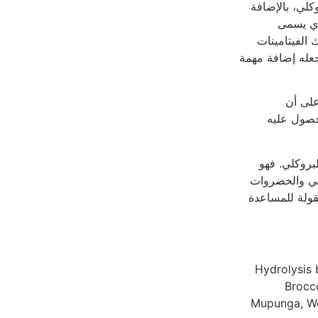
لي، بالإضافة
ري يسمى
 الفيتامينات
جعله إضافة مهمة
على أن
حصول عليه
بروكلي. فهو
كلي والخضروات
قولة للمساعدة
Hydrolysis 
Brocc
Mupunga, We