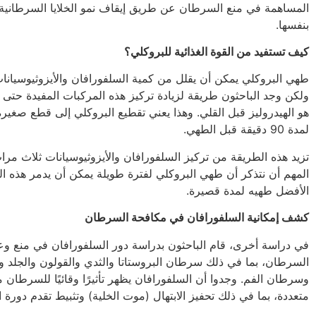
المساهمة في منع السرطان عن طريق إيقاف نمو الخلايا السرطانية 
بنفسها.
كيف تستفيد من القوة الغذائية للبروكلي؟
طهي البروكلي يمكن أن يقلل من كمية السلفورافان والأيزوثيوسيانات
ولكن وجد الباحثون طريقة لزيادة تركيز هذه المركبات المفيدة حتى 
هو الهيدروليز قبل القلي. وهذا يعني تقطيع البروكلي إلى قطع صغيرة
لمدة 90 دقيقة قبل الطهي.
تزيد هذه الطريقة من تركيز السلفورافان والأيزوثيوسيانات ثلاث مرات 
المهم أن نتذكر أن طهي البروكلي لفترة طويلة يمكن أن يدمر هذه ال
الأفضل طهيه لمدة قصيرة.
كشف إمكانية السلفورافان في مكافحة السرطان
في دراسة أخرى، قام الباحثون بدراسة دور السلفورافان في منع وع
السرطان، بما في ذلك سرطان البروستاتا والثدي والقولون والجلد والم
وسرطان الفم. وجدوا أن السلفورافان يظهر تأثيرًا وقائيًا للسرطان 
متعددة، بما في ذلك تحفيز الابتهال (موت الخلية) وتثبيط تقدم دورة ال