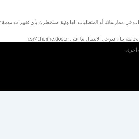
في ممارساتنا أو المتطلبات القانونية. سنخطرك بأي تغييرات مهمة تط
رجى الاتصال بنا على cs@cherine.doctor.
 أخرى.
رة شيرين واحصل على أدوات مجانية لتحسين صحتك.