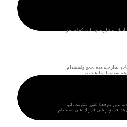
معلوماتك الشخصية من الوصول أو الكشف غير المصرح به. نحن نستخدم خوادم آمنة وتشفير SSL لحماية بياناتك أثناء إرسالها إلينا. كما نقصر
هات الخارجية هذه بجمع واستخدام
هم بمعلوماتك الشخصية.
تزور موقعنا على الإنترنت. إنها
هذا قد يؤثر على قدرتك على استخدام