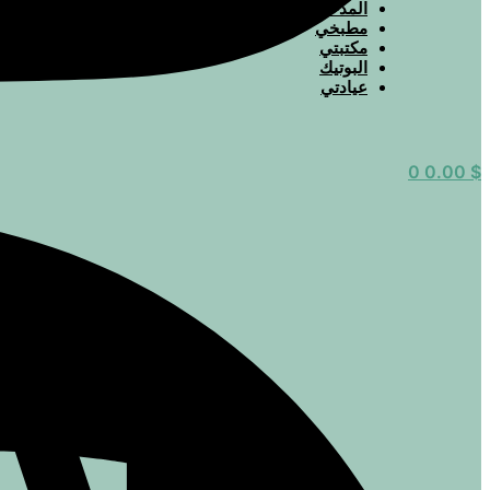
المدخل
مطبخي
مكتبتي
البوتيك
عيادتي
0
0.00
$