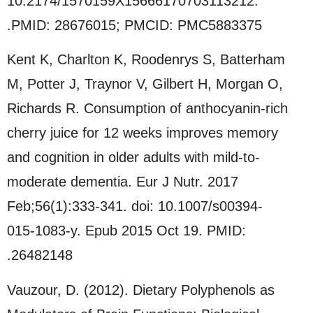
10.2174/1570159X15666170703113212.
PMID: 28676015; PMCID: PMC5883375.
Kent K, Charlton K, Roodenrys S, Batterham
M, Potter J, Traynor V, Gilbert H, Morgan O,
Richards R. Consumption of anthocyanin-rich
cherry juice for 12 weeks improves memory
and cognition in older adults with mild-to-
moderate dementia. Eur J Nutr. 2017
Feb;56(1):333-341. doi: 10.1007/s00394-
015-1083-y. Epub 2015 Oct 19. PMID:
26482148.
Vauzour, D. (2012). Dietary Polyphenols as